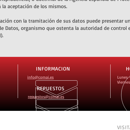
 la aceptación de los mismos.
ación con la tramitación de sus datos puede presentar un
e Datos, organismo que ostenta la autoridad de control e
).
INFORMACION
H
info
@comai.es
Lunes -
Viernes
REPUESTOS
repuestos@comai.es
VISI